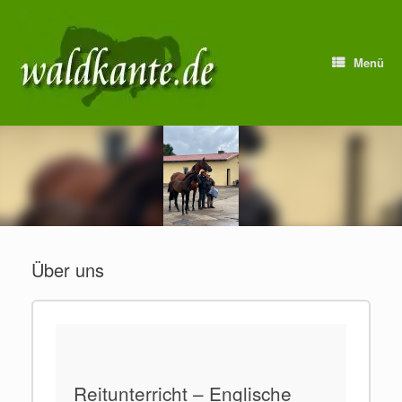
Zum
Inhalt
springen
Menü
Über uns
Reitunterricht – Englische